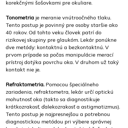
korekčnými šošovkami pre okuliare.
Tonometria
je meranie vnútroočného tlaku.
Tento postup je povinný pre osoby staršie ako
40 rokov. Od tohto veku človek patrí do
rizikovej skupiny pre glaukóm. Lekár ponúkne
dve metódy: kontaktnú a bezkontaktnú. V
prvom prípade sa počas manipulácie merací
prístroj dotýka povrchu oka. V druhom už taký
kontakt nie je.
Refraktometria.
Pomocou špeciálneho
zariadenia, refraktometra, lekár určí optickú
mohutnosť oka (takto sa diagnostikuje
krátkozrakosť, ďalekozrakosť a astigmatizmus).
Tento postup je najpresnejšou a potrebnou
diagnostickou metódou pri výbere správnej