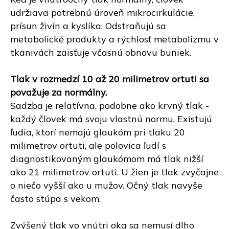
udržiava potrebnú úroveň mikrocirkulácie,
prísun živín a kyslíka. Odstraňujú sa
metabolické produkty a rýchlosť metabolizmu v
tkanivách zaisťuje včasnú obnovu buniek.
Tlak v rozmedzí 10 až 20 milimetrov ortuti sa
považuje za normálny.
Sadzba je relatívna, podobne ako krvný tlak -
každý človek má svoju vlastnú normu. Existujú
ľudia, ktorí nemajú glaukóm pri tlaku 20
milimetrov ortuti, ale polovica ľudí s
diagnostikovaným glaukómom má tlak nižší
ako 21 milimetrov ortuti. U žien je tlak zvyčajne
o niečo vyšší ako u mužov. Očný tlak navyše
často stúpa s vekom.
Zvýšený tlak vo vnútri oka sa nemusí dlho