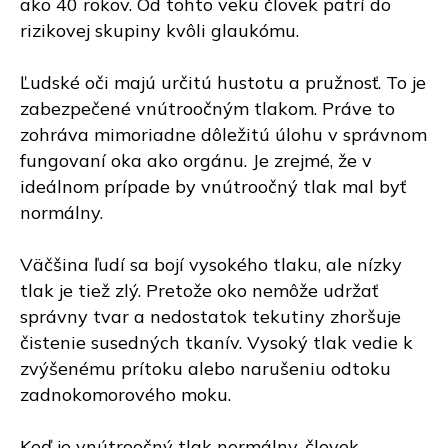
ako 40 rokov. Od tohto veku človek patrí do
rizikovej skupiny kvôli glaukómu.
Ľudské oči majú určitú hustotu a pružnosť. To je
zabezpečené vnútroočným tlakom. Práve to
zohráva mimoriadne dôležitú úlohu v správnom
fungovaní oka ako orgánu. Je zrejmé, že v
ideálnom prípade by vnútroočný tlak mal byť
normálny.
Väčšina ľudí sa bojí vysokého tlaku, ale nízky
tlak je tiež zlý. Pretože oko nemôže udržať
správny tvar a nedostatok tekutiny zhoršuje
čistenie susedných tkanív. Vysoký tlak vedie k
zvýšenému prítoku alebo narušeniu odtoku
zadnokomorového moku.
Keď je vnútroočný tlak normálny, človek