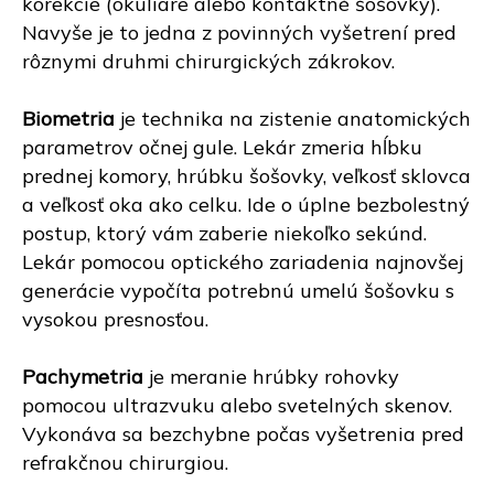
korekcie (okuliare alebo kontaktné šošovky).
Navyše je to jedna z povinných vyšetrení pred
rôznymi druhmi chirurgických zákrokov.
Biometria
je technika na zistenie anatomických
parametrov očnej gule. Lekár zmeria hĺbku
prednej komory, hrúbku šošovky, veľkosť sklovca
a veľkosť oka ako celku. Ide o úplne bezbolestný
postup, ktorý vám zaberie niekoľko sekúnd.
Lekár pomocou optického zariadenia najnovšej
generácie vypočíta potrebnú umelú šošovku s
vysokou presnosťou.
Pachymetria
je meranie hrúbky rohovky
pomocou ultrazvuku alebo svetelných skenov.
Vykonáva sa bezchybne počas vyšetrenia pred
refrakčnou chirurgiou.