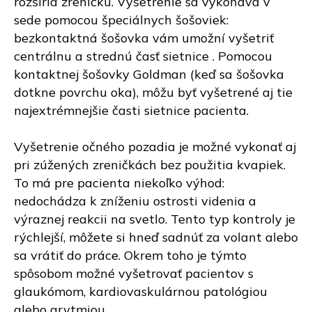
rozšíria zreničku. Vyšetrenie sa vykonáva v
sede pomocou špeciálnych šošoviek:
bezkontaktná šošovka vám umožní vyšetriť
centrálnu a strednú časť sietnice . Pomocou
kontaktnej šošovky Goldman (keď sa šošovka
dotkne povrchu oka), môžu byť vyšetrené aj tie
najextrémnejšie časti sietnice pacienta.
Vyšetrenie očného pozadia je možné vykonať aj
pri zúžených zreničkách bez použitia kvapiek.
To má pre pacienta niekoľko výhod:
nedochádza k zníženiu ostrosti videnia a
výraznej reakcii na svetlo. Tento typ kontroly je
rýchlejší, môžete si hneď sadnúť za volant alebo
sa vrátiť do práce. Okrem toho je týmto
spôsobom možné vyšetrovať pacientov s
glaukómom, kardiovaskulárnou patológiou
alebo arytmiou.