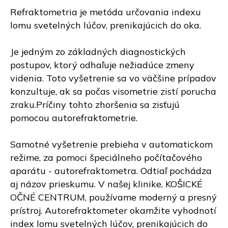
Refraktometria je metóda určovania indexu
lomu svetelných lúčov, prenikajúcich do oka.
Je jedným zo základných diagnostických
postupov, ktorý odhaľuje nežiadúce zmeny
videnia. Toto vyšetrenie sa vo väčšine prípadov
konzultuje, ak sa počas visometrie zistí porucha
zraku.Príčiny tohto zhoršenia sa zisťujú
pomocou autorefraktometrie.
Samotné vyšetrenie prebieha v automatickom
režime, za pomoci špeciálneho počítačového
aparátu - autorefraktometra. Odtiaľ pochádza
aj názov prieskumu. V našej klinike, KOŠICKÉ
OČNÉ CENTRUM, používame moderný a presný
prístroj. Autorefraktometer okamžite vyhodnotí
index lomu svetelných lúčov, prenikajúcich do