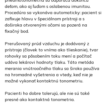
pneumotonometria sa odporúča dokonca
deťom, ako aj ľuďom s oslabenou imunitou.
Procedúra sa vykonáva automaticky: pacient si
zafixuje hlavu v špeciálnom prístroji a s
doširoka otvorenými očami sa pozerá na
fixačný bod.
Prerušovaný prúd vzduchu je dodávaný z
prístroja (človek to vníma ako tlieskanie), tvar
rohovky sa pôsobením toku mení a počítač
udáva lekárovi hodnoty tlaku. Táto metóda
merania vnútroočného tlaku sa široko používa
na hromadné vyšetrenia a vtedy, keď nie je
možné vykonať kontaktnú tonometriu.
Pacienti ho dobre tolerujú, ale nie sú také
presné ako kontaktná tonometria.