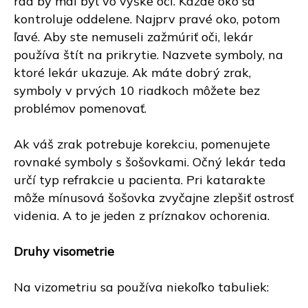
rad by mal byť vo výške očí. Každé oko sa
kontroluje oddelene. Najprv pravé oko, potom
ľavé. Aby ste nemuseli zažmúriť oči, lekár
používa štít na prikrytie. Nazvete symboly, na
ktoré lekár ukazuje. Ak máte dobrý zrak,
symboly v prvých 10 riadkoch môžete bez
problémov pomenovať.
Ak váš zrak potrebuje korekciu, pomenujete
rovnaké symboly s šošovkami. Očný lekár teda
určí typ refrakcie u pacienta. Pri katarakte
môže mínusová šošovka zvyčajne zlepšiť ostrosť
videnia. A to je jeden z príznakov ochorenia.
Druhy visometrie
Na vizometriu sa používa niekoľko tabuliek: