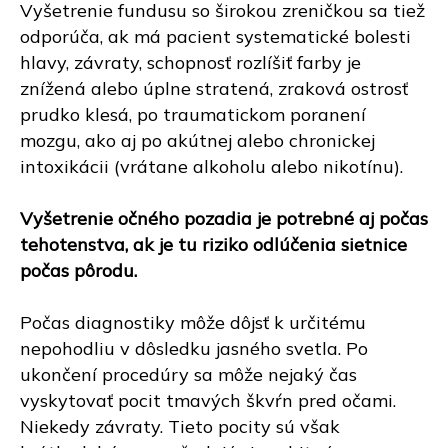
Vyšetrenie fundusu so širokou zreničkou sa tiež
odporúča, ak má pacient systematické bolesti
hlavy, závraty, schopnosť rozlíšiť farby je
znížená alebo úplne stratená, zraková ostrosť
prudko klesá, po traumatickom poranení
mozgu, ako aj po akútnej alebo chronickej
intoxikácii (vrátane alkoholu alebo nikotínu).
Vyšetrenie očného pozadia je potrebné aj počas
tehotenstva, ak je tu riziko odlúčenia sietnice
počas pôrodu.
Počas diagnostiky môže dôjsť k určitému
nepohodliu v dôsledku jasného svetla. Po
ukončení procedúry sa môže nejaký čas
vyskytovať pocit tmavých škvŕn pred očami.
Niekedy závraty. Tieto pocity sú však