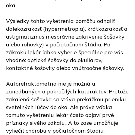
oka.
Výsledky tohto vyšetrenia pomôžu odhaliť
ďalekozrakosť (hypermetropia), krátkozrakosť a
astigmatizmus (nesprávne zakrivenie šošovky
alebo rohovky) v počiatočnom štádiu. Po
zákroku lekár ľahko vyberie špeciálne pre vás
vhodné: optické šošovky do okuliarov,
kontaktné šošovky alebo vnútroočné šošovky.
Autorefraktometria nie je možná u
zanedbaných a pokročilých kataraktov. Pretože
zakalená šošovka sa stáva prekážkou prieniku
svetelných lúčov do oka. Ale práve vďaka
tomuto vyšetreniu lekár často objaví prvé
príznaky sivého zákalu.. A to zase umožňuje
vyliečiť chorobu v počiatočnom štádiu.