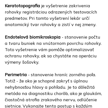
Keratotopografia
je vyšetrenie zakrivenia
rohovky registráciou odrazených testovacích
predmetov. Pri tomto vyšetrení lekár určí
anatomický tvar rohovky a zistí v nej zmeny.
Endotelová biomikroskopia
- stanovenie počtu
a tvaru buniek na vnútornom povrchu rohovky.
Toto vyšetrenie vám pomôže optimalizovať
ochranu rohovky, ak sa chystáte na operáciu
výmeny šošovky.
Perimetria
- stanovenie hraníc zorného poľa.
Totiž - že oko je schopné zakryť s úplnou
nehybnosťou hlavy a pohľadu. Je to dôležitá
metóda na diagnostiku chorôb, ako je glaukóm,
čiastočná atrofia zrakového nervu, odlúčenie
sietnice. Vykonajte tento postup s každým