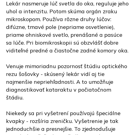
Lekár nasmeruje lúč svetla do oka, reguluje jeho
uhol a intenzitu. Potom skúma orgán zraku
mikroskopom. Používa rôzne druhy lúčov:
difúzne, tmavé pole (nepriame osvetlenie),
priame ohniskové svetlo, prenášané a pasúce
sa lúče. Pri biomikroskopii sú obzvlášť dobre
viditeľné predné a čiastočne zadné komory oka.
Venuje mimoriadnu pozornosť štúdiu optického
rezu šošovky - skúsený lekár vidí aj tie
najmenšie nepriehľadnosti. A to umožňuje
diagnostikovať kataraktu v počiatočnom
štádiu.
Niekedy sa pri vyšetrení používajú špeciálne
kvapky - rozšíria zreničku. Vyšetrenie je tak
jednoduchšie a presnejšie. To zjednodušuje