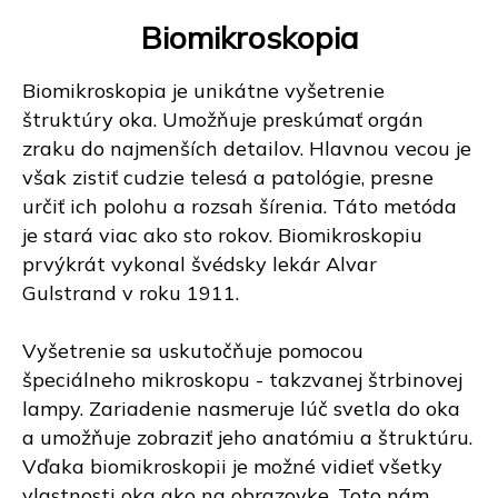
Biomikroskopia
Biomikroskopia je unikátne vyšetrenie
štruktúry oka. Umožňuje preskúmať orgán
zraku do najmenších detailov. Hlavnou vecou je
však zistiť cudzie telesá a patológie, presne
určiť ich polohu a rozsah šírenia. Táto metóda
je stará viac ako sto rokov. Biomikroskopiu
prvýkrát vykonal švédsky lekár Alvar
Gulstrand v roku 1911.
Vyšetrenie sa uskutočňuje pomocou
špeciálneho mikroskopu - takzvanej štrbinovej
lampy. Zariadenie nasmeruje lúč svetla do oka
a umožňuje zobraziť jeho anatómiu a štruktúru.
Vďaka biomikroskopii je možné vidieť všetky
vlastnosti oka ako na obrazovke. Toto nám