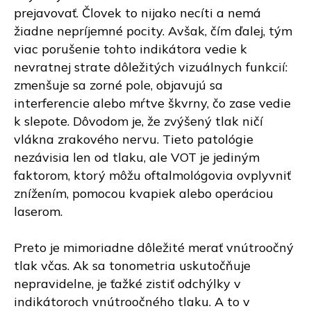
prejavovať. Človek to nijako necíti a nemá
žiadne nepríjemné pocity. Avšak, čím ďalej, tým
viac porušenie tohto indikátora vedie k
nevratnej strate dôležitých vizuálnych funkcií:
zmenšuje sa zorné pole, objavujú sa
interferencie alebo mŕtve škvrny, čo zase vedie
k slepote. Dôvodom je, že zvýšený tlak ničí
vlákna zrakového nervu. Tieto patológie
nezávisia len od tlaku, ale VOT je jediným
faktorom, ktorý môžu oftalmológovia ovplyvniť
znížením, pomocou kvapiek alebo operáciou
laserom.
Preto je mimoriadne dôležité merať vnútroočný
tlak včas. Ak sa tonometria uskutočňuje
nepravidelne, je ťažké zistiť odchýlky v
indikátoroch vnútroočného tlaku. A to v